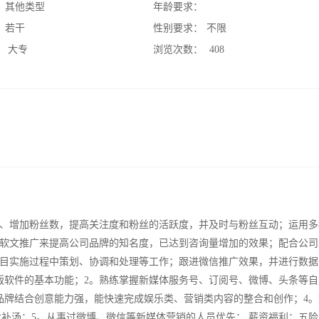
：
其他类型
年龄要求：
：
若干
性别要求：
不限
：
大专
浏览次数：
408
、增加粉丝数，提高关注度和粉丝的活跃度，并及时与粉丝互动；运用多
软文推广来提高公司品牌的知名度，已达到咨询量增加的效果；配合公司
目实施过程中策划、协调和处理等工作；跟进微信推广效果，并进行数据
版软件的基本功能；2。熟练掌握新媒体服务号、订阅号、微博、头条等自
品牌结合创意能力强，能快速完成娱乐类、营销类内容的整合和创作；4。
补汤；5。从事过微博、微信等新媒体营销的人员优先； 薪资福利：五险