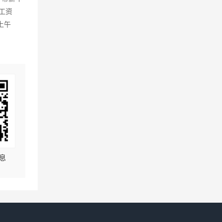
工资
上午
息